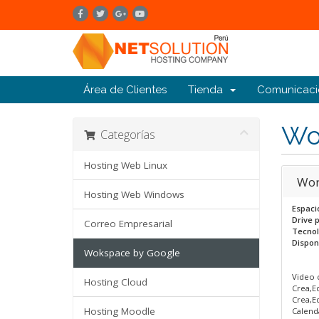
Área de Clientes
Tienda
Comunicaci
Wo
Categorías
Hosting Web Linux
Wor
Hosting Web Windows
Espaci
Drive 
Correo Empresarial
Tecno
Dispon
Wokspace by Google
Video 
Hosting Cloud
Crea,E
Crea,Ed
Hosting Moodle
Calenda