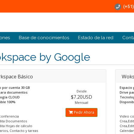
(+51)
ones
Base de conocimientos
Estado de la red
Cont
kspace by Google
kspace Básico
Woks
o por cuenta 30 GB
Espacio 
Desde
para documentos
Drive p
$7.20USD
logía CLOUD
Tecnolo
ible 100%
Disponi
Mensual
Pedir Ahora
conferencia
Video co
dita Documentos
Crea,Ed
ita Hojas de cálculo
Crea,Edi
rios, Contacto y tareas
Calendar