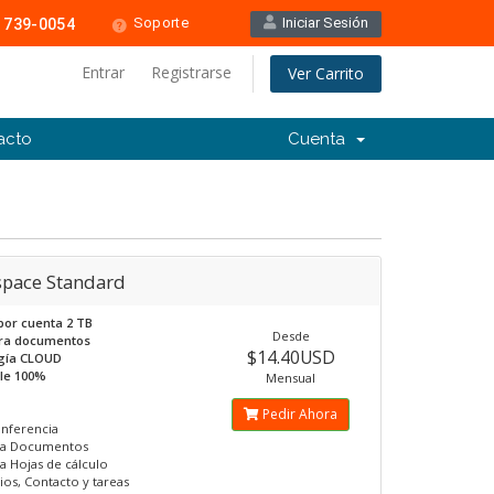
Soporte
Iniciar Sesión
 739-0054
Entrar
Registrarse
Ver Carrito
acto
Cuenta
pace Standard
por cuenta 2 TB
Desde
ara documentos
$14.40USD
gía CLOUD
ble 100%
Mensual
Pedir Ahora
nferencia
ita Documentos
ta Hojas de cálculo
ios, Contacto y tareas