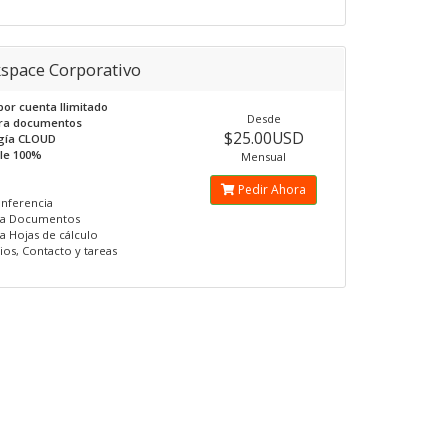
space Corporativo
por cuenta Ilimitado
Desde
ara documentos
$25.00USD
gía CLOUD
ble 100%
Mensual
Pedir Ahora
nferencia
ita Documentos
ta Hojas de cálculo
ios, Contacto y tareas