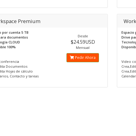
kspace Premium
Work
o por cuenta 5 TB
Espacio 
Desde
para documentos
Drive p
$24.59USD
logía CLOUD
Tecnolo
ible 100%
Disponi
Mensual
Pedir Ahora
conferencia
Video co
dita Documentos
Crea,Ed
ita Hojas de cálculo
Crea,Edi
rios, Contacto y tareas
Calendar