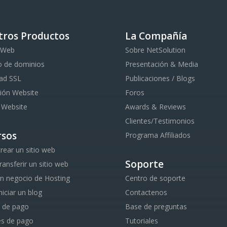
tros Productos
La Compañía
 Web
Sobre NetSolution
o de dominios
Presentación & Media
ad SSL
Publicaciones / Blogs
ión Website
Foros
 Website
Awards & Reviews
Clientes/Testimonios
rsos
Programa Affiliados
ear un sitio web
Soporte
ansferir un sitio web
 un negocio de Hosting
Centro de soporte
iciar un blog
Contactenos
 de pago
Base de preguntas
es de pago
Tutoriales