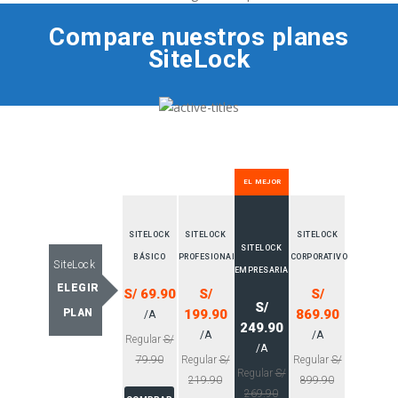
Compare nuestros planes
SiteLock
EL MEJOR
SITELOCK
SITELOCK
SITELOCK
SITELOCK
BÁSICO
PROFESIONAL
CORPORATIVO
SiteLock
EMPRESARIAL
ELEGIR
S/ 69.90
S/
S/
S/
PLAN
199.90
869.90
/A
249.90
/A
/A
Regular
S/
/A
79.90
Regular
S/
Regular
S/
Regular
S/
219.90
899.90
269.90