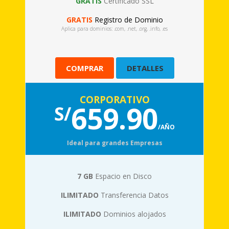
GRATIS
Certificado SSL
GRATIS
Registro de Dominio
Aplica para dominios: .com, .net, .org, .info, .es
COMPRAR
DETALLES
CORPORATIVO
659.90
S/
/AÑO
Ideal para grandes Empresas
7 GB
Espacio en Disco
ILIMITADO
Transferencia Datos
ILIMITADO
Dominios alojados