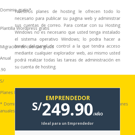
Dominio gratis*
Nuestros planes de hosting le ofrecen todo lo
necesario para publicar su pagina web y administrar
sus cuentas de correo. Para contar con su Hosting
Plantilla Wordpress gratis
Windows no es necesario que usted tenga instalado
el sistema operativo Windows; lo podra hacer a
través del panel de control a la que tendra acceso
Migración de cuentas gratis
mediante cualquier explorador web, asi mismo usted
Anual
podrá realizar todas las tareas de administración en
su cuenta de hosting.
.90
S/
Planes hosting desde:
EMPRENDEDOR
249.90
S/
* Dominio gratis (.com, .net .org, .info, es) aplica solo para planes
anuales.
/AÑO
Ideal para un Emprendedor