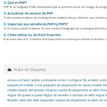
Que es PHP?
PHP es un lenguaje HTML-embeeded que te permite incluir un código de progr
Actualizar mi version de PHP
Todos nuestros planes de hosting tienen establecida por defecto una versión 
Soportan sus servidores PHP4 y PHP5?
Sí. En todos nuestros planes. Es uno nuestros lenguajes de scripting preferidos 
Cómo editar tu. Archivo htaccess
El archivo htaccess. Contiene directivas (instrucciones) que indican al servidor 
Nube de Etiquetas
Acceso a cPanel
cambio contraseña correo
Configurar SSL en whm
contr
paquete en reseller
Crear paquetes de alojamiento en cuenta reseller
El
reseller
Estado del servidor
Finalizar cuenta de alojamiento en whm
Firm
migrar de cpanel a cpanel
Migrar de servidor a servidor en whm
migrar 
Reseller
subir sitio web
Suspender cuentas de alojamiento en whm
ver e