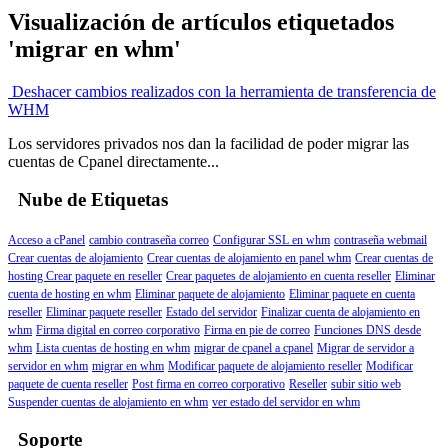
Visualización de artículos etiquetados
'migrar en whm'
Deshacer cambios realizados con la herramienta de transferencia de
WHM
Los servidores privados nos dan la facilidad de poder migrar las
cuentas de Cpanel directamente...
Nube de Etiquetas
Acceso a cPanel
cambio contraseña correo
Configurar SSL en whm
contraseña webmail
Crear cuentas de alojamiento
Crear cuentas de alojamiento en panel whm
Crear cuentas de
hosting
Crear paquete en reseller
Crear paquetes de alojamiento en cuenta reseller
Eliminar
cuenta de hosting en whm
Eliminar paquete de alojamiento
Eliminar paquete en cuenta
reseller
Eliminar paquete reseller
Estado del servidor
Finalizar cuenta de alojamiento en
whm
Firma digital en correo corporativo
Firma en pie de correo
Funciones DNS desde
whm
Lista cuentas de hosting en whm
migrar de cpanel a cpanel
Migrar de servidor a
servidor en whm
migrar en whm
Modificar paquete de alojamiento reseller
Modificar
paquete de cuenta reseller
Post firma en correo corporativo
Reseller
subir sitio web
Suspender cuentas de alojamiento en whm
ver estado del servidor en whm
Soporte