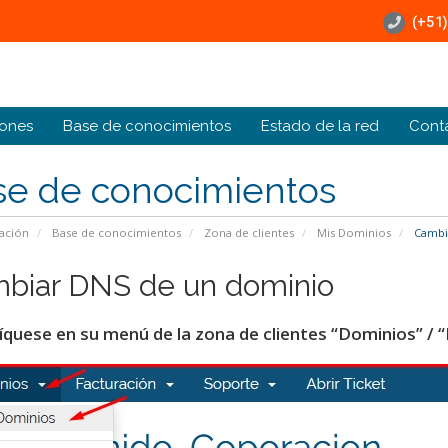
(+51)
ones
Base de conocimientos
Estado de la red
Cont
se de conocimientos
ación
Base de conocimientos
Zona de clientes
Mis Dominios
Cambi
biar DNS de un dominio
quese en su menú de la zona de clientes “Dominios” / 