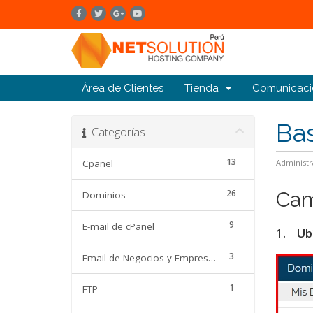
Área de Clientes
Tienda
Comunicaci
Ba
Categorías
13
Cpanel
Administr
26
Cam
Dominios
9
E-mail de cPanel
1. Ubí
3
Email de Negocios y Empresas
1
FTP