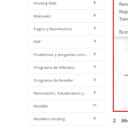
8
Hosting Web
8
Manuales
3
Pagos y Reembolsos
4
PHP
0
Problemas y preguntas comunes
9
Programa de Afiliados
0
Programa de Reseller
0
Renovacion, Actualizacion y Adquisicion de nuevos servicios
11
Reseller
6
Resellers Hosting
2. Aho