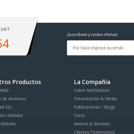
 24/7
¡Suscríbete y recibe ofertas!
54
tros Productos
La Compañía
 Web
Sobre NetSolution
o de dominios
Presentación & Media
ad SSL
Publicaciones / Blogs
ión Website
Foros
 Website
Awards & Reviews
Clientes/Testimonios