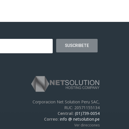
Corporacion Net Solution Peru SAC,
RUC: 20571155134
Central:
(01)739-0054
Correo:
info @ netsolution.pe
Ver direcciones