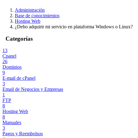
Administración
Base de conocimientos
Hosting Web
¿Debo adquirir mi servicio en plataforma Windows o Linux?
Categorías
13
Cpanel
26
Dominios
9
E-mail de cPanel
3
Email de Negocios y Empresas
1
FTP
8
Hosting Web
8
Manuales
3
Pagos y Reembolsos