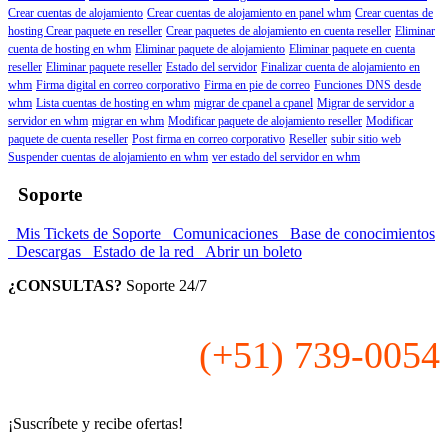
Crear cuentas de alojamiento
Crear cuentas de alojamiento en panel whm
Crear cuentas de
hosting
Crear paquete en reseller
Crear paquetes de alojamiento en cuenta reseller
Eliminar
cuenta de hosting en whm
Eliminar paquete de alojamiento
Eliminar paquete en cuenta
reseller
Eliminar paquete reseller
Estado del servidor
Finalizar cuenta de alojamiento en
whm
Firma digital en correo corporativo
Firma en pie de correo
Funciones DNS desde
whm
Lista cuentas de hosting en whm
migrar de cpanel a cpanel
Migrar de servidor a
servidor en whm
migrar en whm
Modificar paquete de alojamiento reseller
Modificar
paquete de cuenta reseller
Post firma en correo corporativo
Reseller
subir sitio web
Suspender cuentas de alojamiento en whm
ver estado del servidor en whm
Soporte
Mis Tickets de Soporte
Comunicaciones
Base de conocimientos
Descargas
Estado de la red
Abrir un boleto
¿CONSULTAS?
Soporte 24/7
(+51) 739-0054
¡Suscríbete y recibe ofertas!